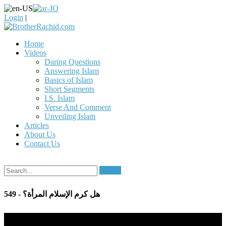
Login
|
Home
Videos
Daring Questions
Answering Islam
Basics of Islam
Short Segments
I.S. Islam
Verse And Comment
Unveiling Islam
Articles
About Us
Contact Us
Search
549 - هل كرم الإسلام المرأة؟