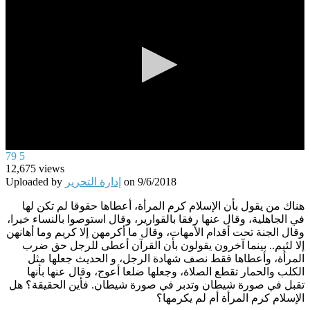
0
79
5
seconds
12,675
views
of
9/6/2018
on
إدارة التحرير
Uploaded by
0
seconds
هناك من يقول بأن الإسلام كرم المرأة، أعطاها حقوقا لم تكن لها
في الجاهلية، وقال عنها رفقا بالقوارير، وقال استوصوا بالنساء خيرا،
وقال الجنة تحت أقدام الأمهات، وقال ما أكرمهن إلا كريم وما أهانهن
إلا لئيم.. بينما آخرون يقولون بأن القرآن أعطى للرجل حق ضرب
المرأة، وأعطاها فقط نصف شهادة الرجل، و الحديث جعلها مثل
الكلب والحمار تقطع الصلاة، وجعلها ضلعا أعوج، وقال عنها بأنها
تقبل في صورة شيطان وتدبر في صورة شيطان. فأين الحقيقة؟ هل
الإسلام كرم المرأة أم لم يكرمها؟