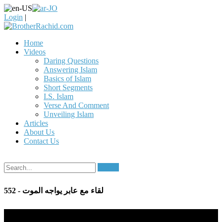
Login
|
Home
Videos
Daring Questions
Answering Islam
Basics of Islam
Short Segments
I.S. Islam
Verse And Comment
Unveiling Islam
Articles
About Us
Contact Us
Search
552 - لقاء مع عابر يواجه الموت