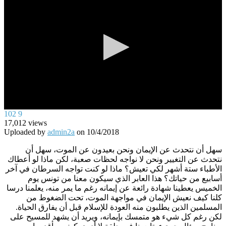
0
102
9
seconds
17,012
views
of
Uploaded by
admin2a
on
10/4/2018
0
seconds
سهل أن نتحدث عن الإيمان ونحن بعيدون عن الموت، سهل أن
نتحدث عن التغيير ونحن لا نواجه لحظات صعبة، لكن ماذا لو أعطاك
الأطباء ستة أشهر لكي تعيش؟ ماذا لو كنت تواجه السرطان في آخر
أسابيع من حياتك؟ هذا العابر الذي سيكون معنا من تونس يوم
الخميس يعطينا شهادة رائعة عن إيمانه رغم ما يمر منه، يعلمنا درسا
كلنا كيف نعيش الإيمان في مواجهة الموت، تحت الضغوط من
المسلمين الذين يطلبون منه العودة للإسلام قبل أن يفارق الحياة.
لكن رغم كل شيء هو متمسك بإيمانه، ويريد أن يشهد للمسيح على