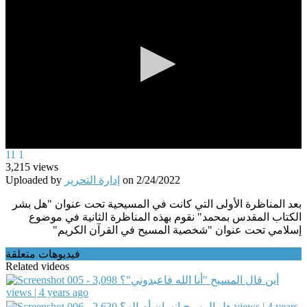
0
11
1
seconds
3,215
views
of
Uploaded by
إدارة التحرير
on
2/24/2022
0
seconds
بعد المناظرة الأولى التي كانت في المسيحية تحت عنوان "هل بشر
الكتاب المقدس بمحمد" نقوم بهذه المناظرة الثانية في موضوع
إسلامي تحت عنوان "شخصية المسيح في القرآن الكريم"
فيديوهات متعلقة
Related videos
3,098
005 - أين قال المسيح "أنا الله فاعبدوني"؟
views | 4 years ago
2,630 views | 4 years
006 - هل المسيح إنسان أم إله؟