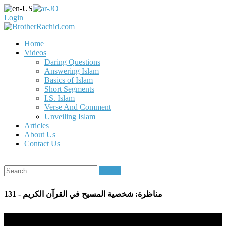
Login
|
Home
Videos
Daring Questions
Answering Islam
Basics of Islam
Short Segments
I.S. Islam
Verse And Comment
Unveiling Islam
Articles
About Us
Contact Us
Search
131 - مناظرة: شخصية المسيح في القرآن الكريم