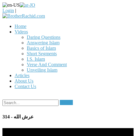
Login
|
Home
Videos
Daring Questions
Answering Islam
Basics of Islam
Short Segments
I.S. Islam
Verse And Comment
Unveiling Islam
Articles
About Us
Contact Us
Search
314 - عرش الله