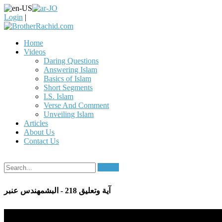
Login
|
Home
Videos
Daring Questions
Answering Islam
Basics of Islam
Short Segments
I.S. Islam
Verse And Comment
Unveiling Islam
Articles
About Us
Contact Us
Search
آية وتعليق 218 - البشمهندس عنبر