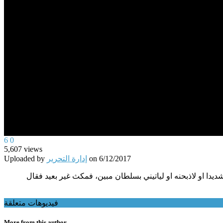
0
6
0
seconds
5,607
views
of
Uploaded by
إدارة التحرير
on
6/12/2017
0
seconds
Volume
ديدا او لاذبحنه او لياتيني بسلطان مبين، فمكث غير بعيد فقال
90%
فيديوهات متعلقة
More from this author