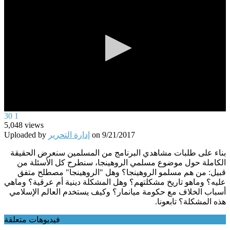
0
30
1
seconds
5,048
views
of
9/21/2017
on
إدارة التحرير
Uploaded by
0
seconds
بناء على طلبات مشاهدي البرنامج من المسلمين سنعرض الحقيقة
الكاملة حول موضوع مسلمي الروهينجا، سنطرح كل الأسئلة من
قبيل: من هم مسلمو الروهينجا؟ وهل "الروهينجا" مصطلح متفق
عليه؟ وماهو تاريخ مشكلتهم؟ وهل المشكلة دينية أم عرقية؟ وماهي
أسباب الخلاف مع حكومة ميانمار؟ وكيف يستخدم العالم الإسلامي
هذه المشكلة؟ تابعونا.
فيديوهات متعلقة