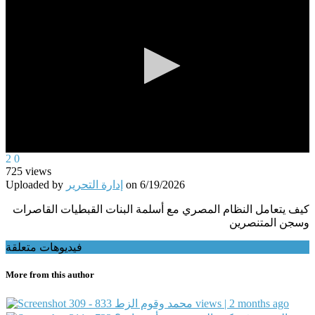
0
2
0
seconds
725
views
of
Uploaded by
إدارة التحرير
on
6/19/2026
0
seconds
كيف يتعامل النظام المصري مع أسلمة البنات القبطيات القاصرات
وسجن المتنصرين
فيديوهات متعلقة
More from this author
309 - محمد وقوم الزط
833 views | 2 months ago