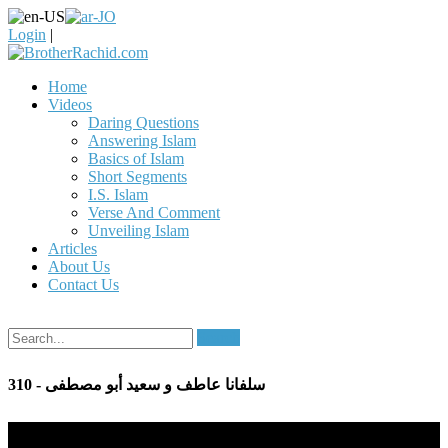
Login
|
Home
Videos
Daring Questions
Answering Islam
Basics of Islam
Short Segments
I.S. Islam
Verse And Comment
Unveiling Islam
Articles
About Us
Contact Us
Search
310 - سلفانا عاطف و سعيد أبو مصطفى