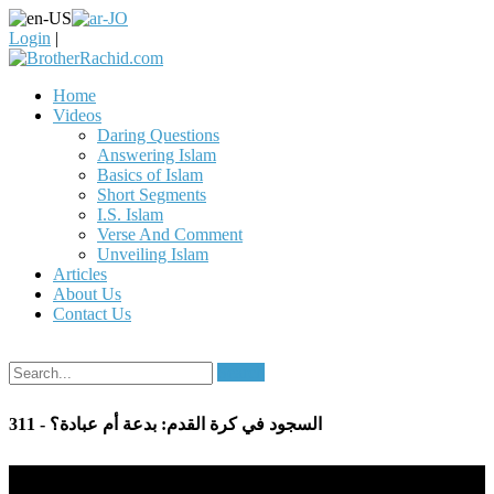
Login
|
Home
Videos
Daring Questions
Answering Islam
Basics of Islam
Short Segments
I.S. Islam
Verse And Comment
Unveiling Islam
Articles
About Us
Contact Us
Search
311 - السجود في كرة القدم: بدعة أم عبادة؟