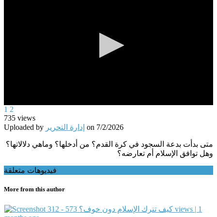
0
1
2
seconds
735
views
of
Uploaded by
إدارة التحرير
on
7/2/2026
0
seconds
متى بدأت بدعة السجود في كرة القدم؟ من أدخلها؟ وماهي دلالاتها؟
وهل توافق الإسلام أم تعارضه؟
فيديوهات متعلقة
More from this author
573 views | 1
312 - كيف تترك الإسلام دون خوف؟