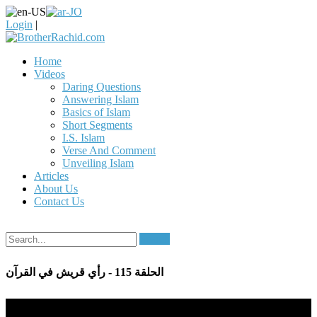
Login
|
Home
Videos
Daring Questions
Answering Islam
Basics of Islam
Short Segments
I.S. Islam
Verse And Comment
Unveiling Islam
Articles
About Us
Contact Us
Search
الحلقة 115 - رأي قريش في القرآن