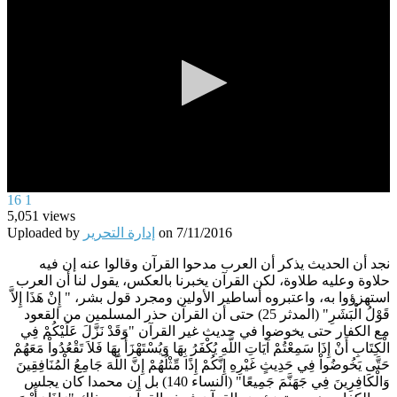
0
16
1
seconds
5,051
views
of
7/11/2016
on
إدارة التحرير
Uploaded by
0
seconds
نجد أن الحديث يذكر أن العرب مدحوا القرآن وقالوا عنه إن فيه
حلاوة وعليه طلاوة، لكن القرآن يخبرنا بالعكس، يقول لنا أن العرب
استهزؤوا به، واعتبروه أساطير الأولين ومجرد قول بشر، " إِنْ هَذَا إِلاَّ
قَوْلُ الْبَشَرِ" (المدثر 25) حتى أن القرآن حذر المسلمين من القعود
مع الكفار حتى يخوضوا في حديث غير القرآن "وَقَدْ نَزَّلَ عَلَيْكُمْ فِي
الْكِتَابِ أَنْ إِذَا سَمِعْتُمْ آيَاتِ اللَّهِ يُكْفَرُ بِهَا وَيُسْتَهْزَأُ بِهَا فَلاَ تَقْعُدُواْ مَعَهُمْ
حَتَّى يَخُوضُواْ فِي حَدِيثٍ غَيْرِهِ إِنَّكُمْ إِذًا مِّثْلُهُمْ إِنَّ اللَّهَ جَامِعُ الْمُنَافِقِينَ
وَالْكَافِرِينَ فِي جَهَنَّمَ جَمِيعًا" (النساء 140) بل إن محمدا كان يجلس