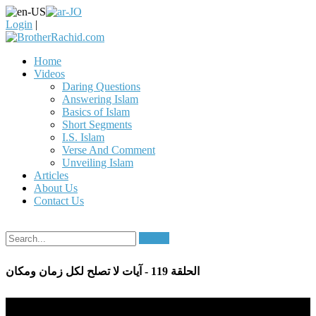
Login
|
Home
Videos
Daring Questions
Answering Islam
Basics of Islam
Short Segments
I.S. Islam
Verse And Comment
Unveiling Islam
Articles
About Us
Contact Us
Search
الحلقة 119 - آيات لا تصلح لكل زمان ومكان