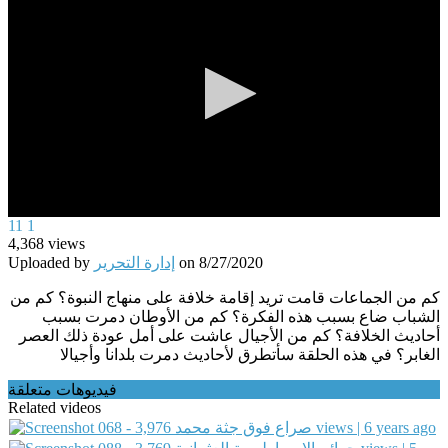
0
11
1
seconds
4,368
views
of
Uploaded by
إدارة التحرير
on
8/27/2020
0
seconds
كم من الجماعات قامت تريد إقامة خلافة على منهاج النبوة؟ كم من
الشباب ضاع بسبب هذه الفكرة؟ كم من الأوطان دمرت بسبب
أحاديث الخلافة؟ كم من الأجيال عاشت على أمل عودة ذلك العصر
الغابر؟ في هذه الحلقة سأتطرق لأحاديث دمرت بلدانا وأجيالا
فيديوهات متعلقة
Related videos
068 - صراع فوق جثة محمد
3,976 views | 6 years ago