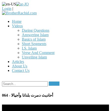
Login
|
Home
Videos
Daring Questions
Answering Islam
Basics of Islam
Short Segments
I.S. Islam
Verse And Comment
Unveiling Islam
Articles
About Us
Contact Us
Search
064 - أحاديث دمرت بلدانا وأجيالا