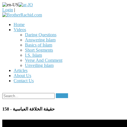
Login
|
Home
Videos
Daring Questions
Answering Islam
Basics of Islam
Short Segments
I.S. Islam
Verse And Comment
Unveiling Islam
Articles
About Us
Contact Us
Search
158 - حقيقة الخلافة العباسية