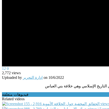
0
12
0
seconds
2,772
views
of
Uploaded by
إدارة التحرير
on
10/6/2022
0
seconds
Volume
 التاريخ الإسلامي وهي خلافة بني العباس
90%
فيديوهات متعلقة
Related videos
155 - الحقائق المخفية حول الخلافة الأموية
2,916 v
088 - جرائم الإمبراطورية العثمانية
3,769 views | 5 ye